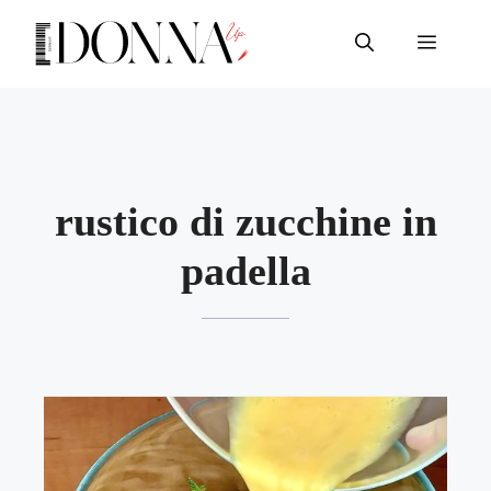
Vai
al
Menu
contenuto
rustico di zucchine in
padella