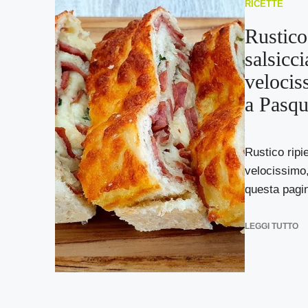
RICETTE
Rustico
salsicci
velocis
a Pasqu
Rustico ripie
velocissimo,
questa pagina
LEGGI TUTTO