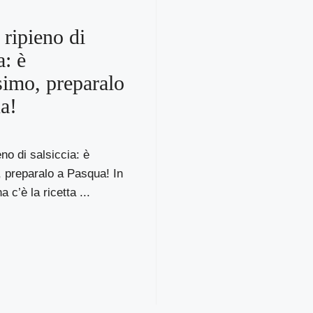
 ripieno di
a: è
simo, preparalo
a!
no di salsiccia: è
 preparalo a Pasqua! In
 c’è la ricetta ...