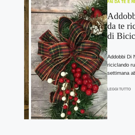
FAI DA TE E 
Addobbi
da te ri
di Bicic
Addobbi Di N
riciclando r
settimana ab
LEGGI TUTTO