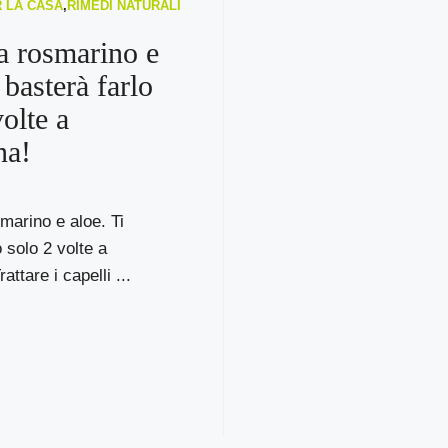
R LA CASA
,
RIMEDI NATURALI
 rosmarino e
 basterà farlo
olte a
na!
marino e aloe. Ti
 solo 2 volte a
attare i capelli ...