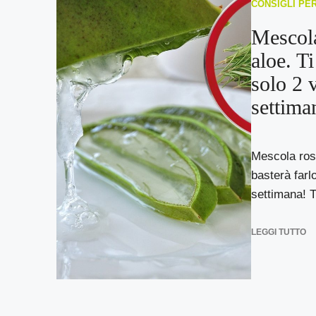
CONSIGLI PE
Mescola
aloe. Ti
solo 2 v
settima
Mescola ros
basterà farlo
settimana! Tr
LEGGI TUTTO