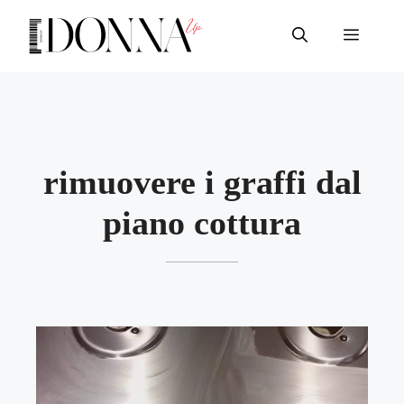
Vai
al
Menu
contenuto
rimuovere i graffi dal
piano cottura