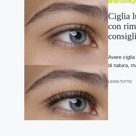
BENESSERE
,
Ciglia 
con rim
consigl
Avere ciglia
di natura, m
LEGGI TUTTO