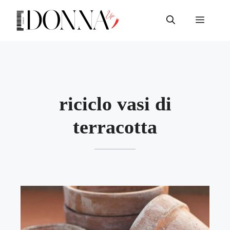
Vai
al
Menu
contenuto
riciclo vasi di
terracotta