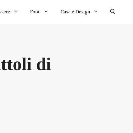
ssere
Food
Casa e Design
ttoli di