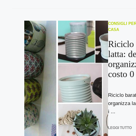
CONSIGLI PER
CASA
Riciclo 
latta: d
organiz
costo 0
Riciclo barat
organizza la
i ...
LEGGI TUTTO