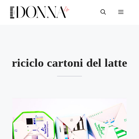
Vai
al
Menu
contenuto
riciclo cartoni del latte