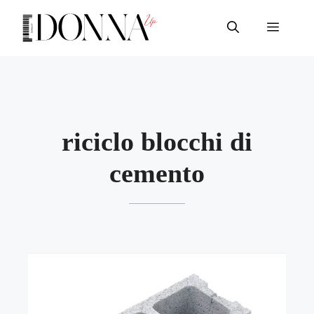
Vai
al
Menu
contenuto
riciclo blocchi di
cemento