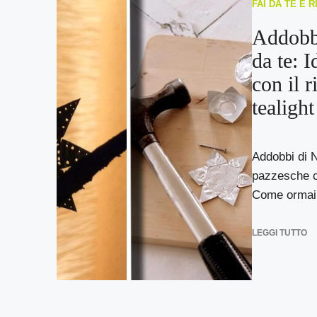
FAI DA TE E 
Addobbi
da te: 
con il r
tealight
Addobbi di N
pazzesche con
Come ormai 
LEGGI TUTTO