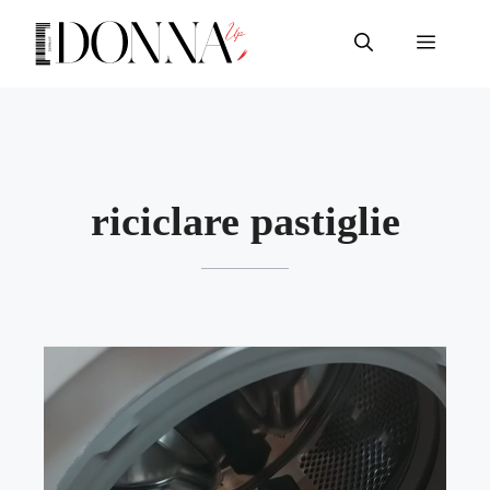
Vai
al
Menu
contenuto
riciclare pastiglie