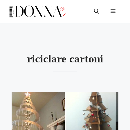
Vai
al
Menu
contenuto
riciclare cartoni