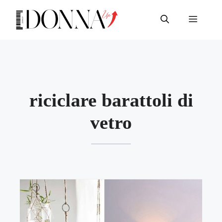
Vai
al
Menu
contenuto
riciclare barattoli di
vetro