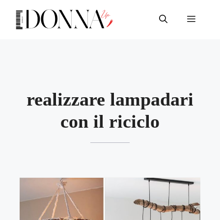
Vai
al
Menu
contenuto
realizzare lampadari
con il riciclo