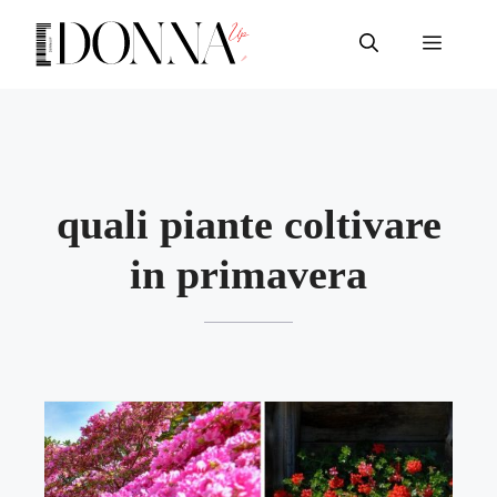
Vai
al
Menu
contenuto
quali piante coltivare
in primavera