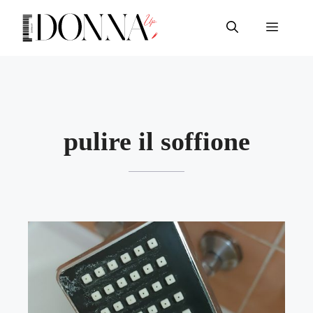
Vai
al
Menu
contenuto
pulire il soffione