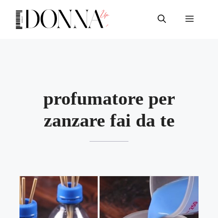
Vai
al
Menu
contenuto
profumatore per
zanzare fai da te