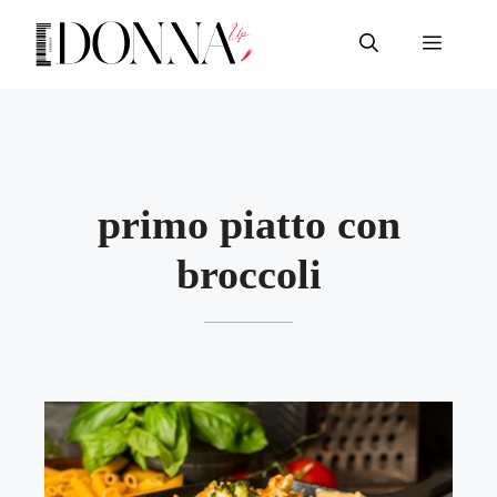
Vai
al
Menu
contenuto
primo piatto con
broccoli