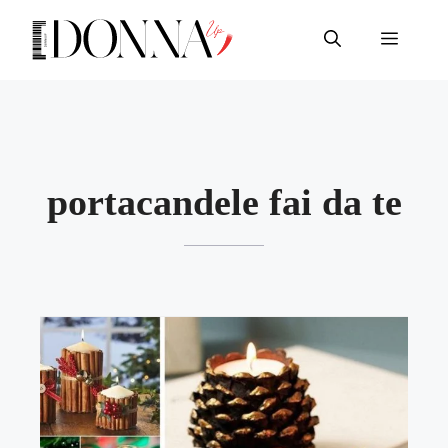
Vai
al
Menu
contenuto
portacandele fai da te