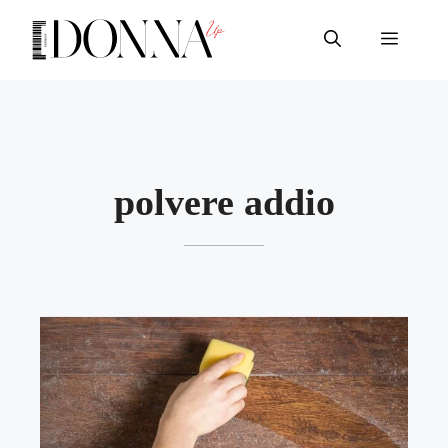
Vai
al
Menu
contenuto
polvere addio