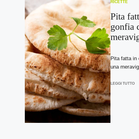
RICETTE
Pita fat
gonfia 
meravig
Pita fatta in
una meravigl
LEGGI TUTTO