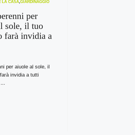
R LA CASA
,
GIARDINAGGIO
perenni per
l sole, il tuo
 farà invidia a
i per aiuole al sole, il
farà invidia a tutti
...