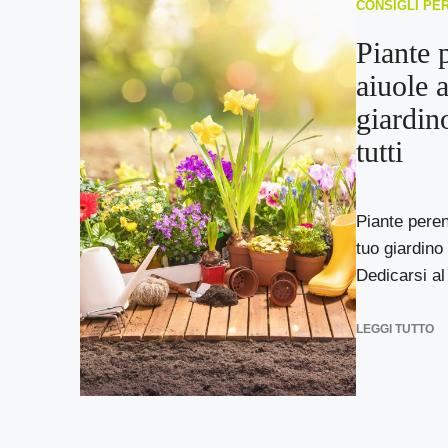
CONSIGLI PE
Piante 
aiuole a
giardino
tutti
Piante perenn
tuo giardino 
Dedicarsi al 
LEGGI TUTTO