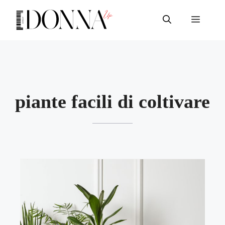
Vai
al
Menu
contenuto
piante facili di coltivare