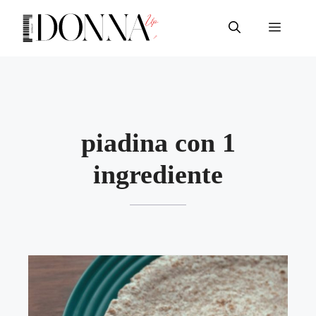
Vai
al
Menu
contenuto
piadina con 1
ingrediente