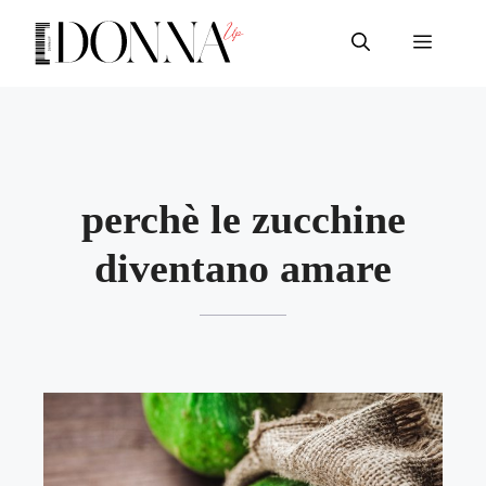
Vai
al
Menu
contenuto
perchè le zucchine
diventano amare