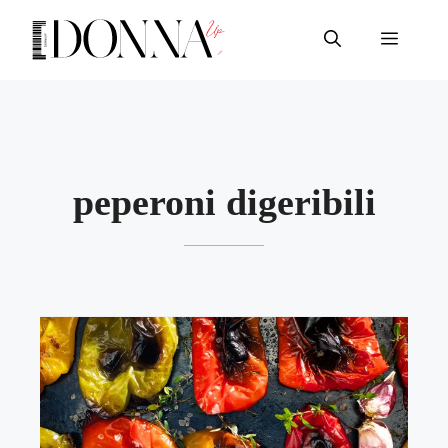
Vai
al
Menu
contenuto
peperoni digeribili