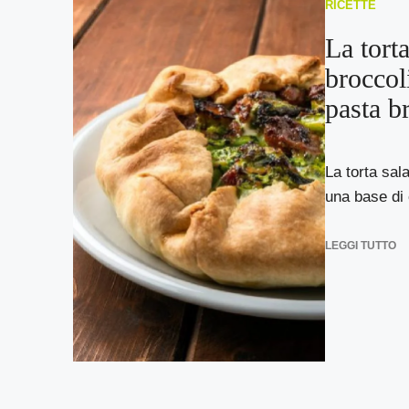
RICETTE
La torta
broccol
pasta br
La torta sal
una base di c
LEGGI TUTTO