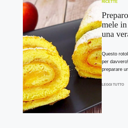
RICETTE
Preparo 
mele in
una ver
Questo rotol
per davvero!
preparare un
LEGGI TUTTO