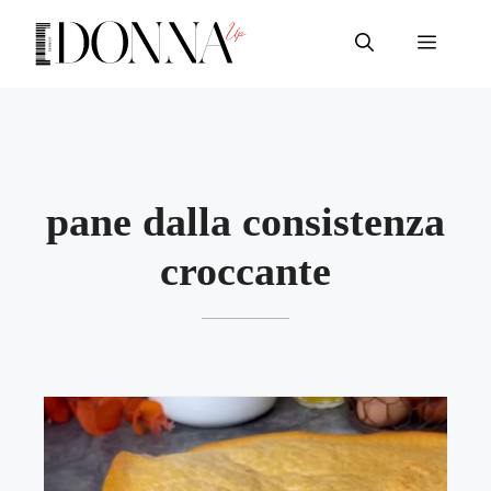
Vai
al
Menu
contenuto
pane dalla consistenza
croccante