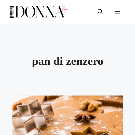
Vai
al
Menu
contenuto
pan di zenzero