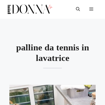
Vai
al
Menu
contenuto
palline da tennis in
lavatrice