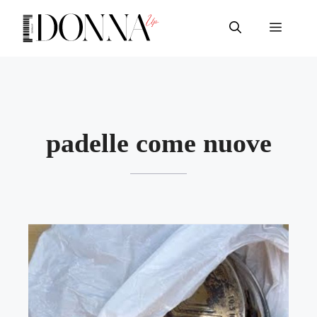
Vai
al
Menu
contenuto
padelle come nuove