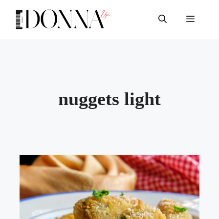
Vai
al
Menu
contenuto
nuggets light