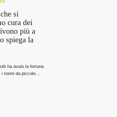
ZED
 che si
o cura dei
vivono più a
lo spiega la
ulti ha avuto la fortuna
i i nonni da piccolo ...