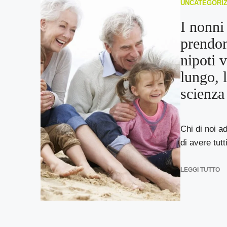
UNCATEGORI
I nonni
prendon
nipoti 
lungo, 
scienza
Chi di noi ad
di avere tutt
LEGGI TUTTO