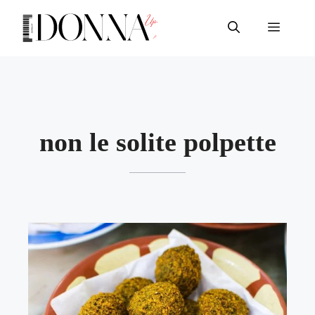
Vai
al
Menu
contenuto
non le solite polpette