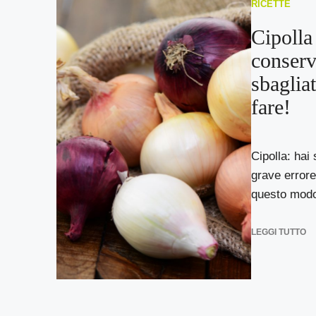
RICETTE
Cipolla
conserv
sbaglia
fare!
Cipolla: ha
grave errore
questo modo 
LEGGI TUTTO