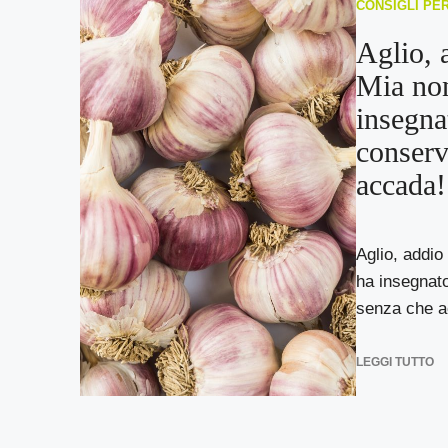
CONSIGLI PE
Aglio, 
Mia no
insegn
conserv
accada!
Aglio, addio
ha insegnat
senza che ac
LEGGI TUTTO