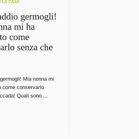
R LA CASA
addio germogli!
nna mi ha
ato come
arlo senza che
 germogli! Mia nonna mi
o come conservarlo
cada! Quali sono ...