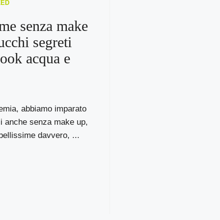
ZED
ime senza make
ucchi segreti
look acqua e
emia, abbiamo imparato
ci anche senza make up,
bellissime davvero, ...