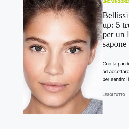
UNCATEGORI
Belliss
up: 5 tr
per un 
sapone
Con la pand
ad accettar
per sentirci 
LEGGI TUTTO