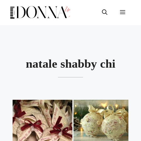
Vai
al
Menu
contenuto
natale shabby chi