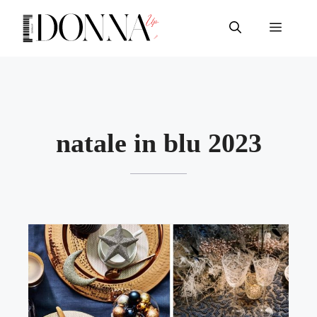
Vai
al
Menu
contenuto
natale in blu 2023