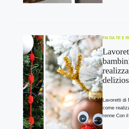
FAI DA TE E 
Lavoret
bambin
realizza
delizio
Lavoretti di
come realizz
renne Con il 