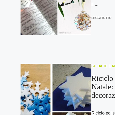
il ...
LEGGI TUTTO
FAI DA TE E 
Riciclo 
Natale:
decoraz
Riciclo polis