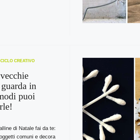
RICICLO CREATIVO
 vecchie
 guarda in
modi puoi
rle!
lline di Natale fai da te:
i oggetti comuni e decora