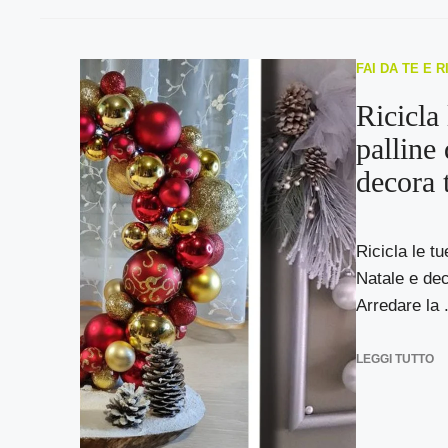
FAI DA TE E 
Ricicla 
palline 
decora t
Ricicla le tu
Natale e dec
Arredare la .
LEGGI TUTTO