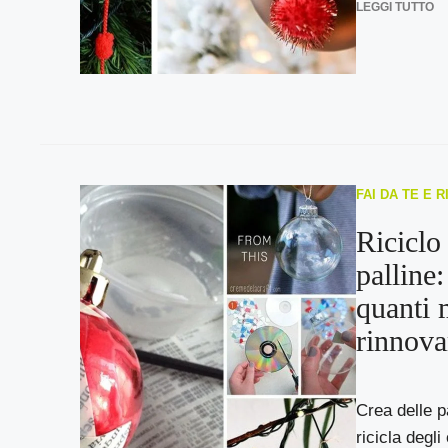
LEGGI TUTTO
FAI DA TE E 
Riciclo
palline:
quanti 
rinnova
Crea delle pa
ricicla degl