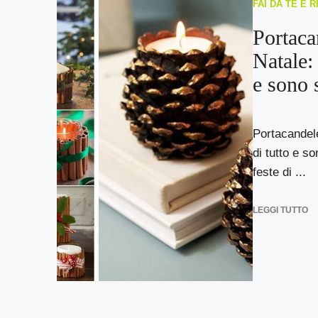
FAI DA TE E 
Portaca
Natale: 
e sono 
Portacandele
di tutto e s
feste di ...
LEGGI TUTTO