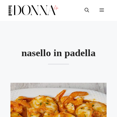
Vai
al
Menu
contenuto
nasello in padella