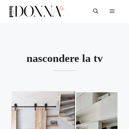
Vai
al
Menu
contenuto
nascondere la tv