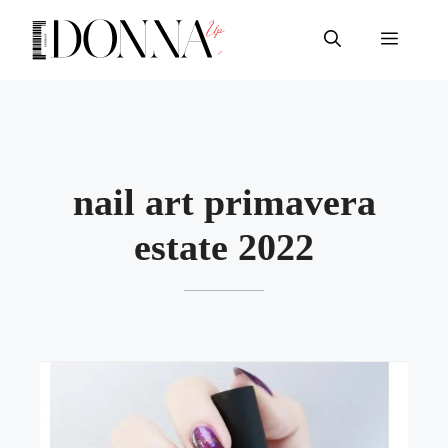
Vai
al
Menu
contenuto
nail art primavera
estate 2022