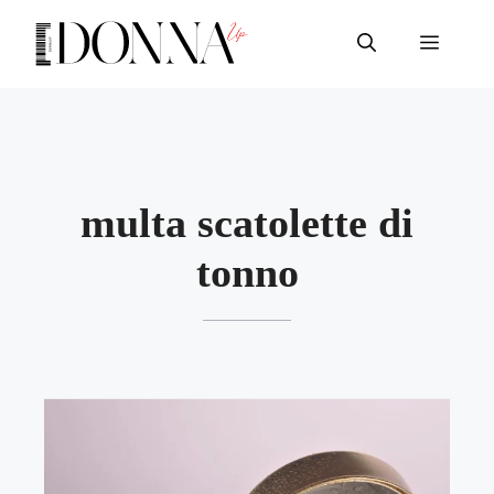
Vai
al
Menu
contenuto
multa scatolette di
tonno