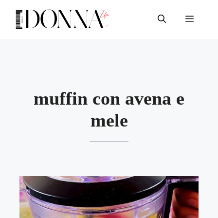
Vai
al
Menu
contenuto
muffin con avena e
mele