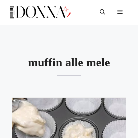
Vai
al
Menu
contenuto
muffin alle mele