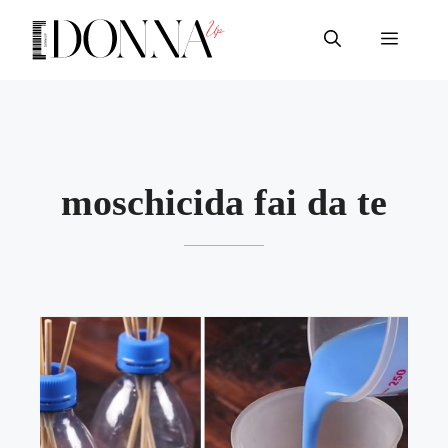
Vai
al
Menu
contenuto
moschicida fai da te