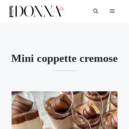
Vai
al
Menu
contenuto
Mini coppette cremose